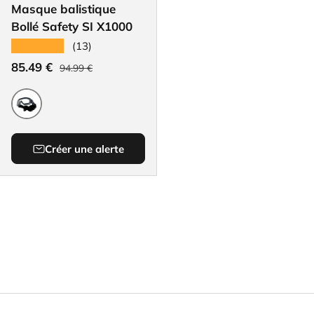
Masque balistique
Bollé Safety SI X1000
★★★★★
(13)
Prix habituel
Prix soldé
85.49 €
94.99 €
Transparent
Créer une alerte