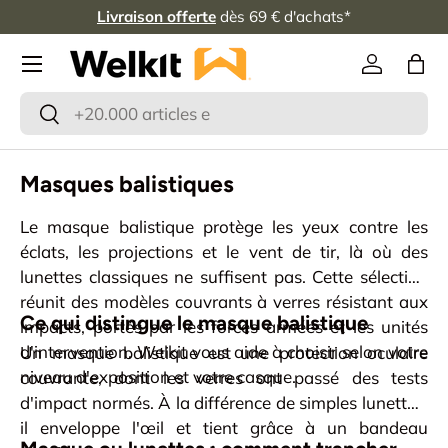
Livraison offerte
dès 69 € d'achats*
Aller au contenu
Se connec
Pani
Recherche
Rechercher
Masques balistiques
Le masque balistique protège les yeux contre les
éclats, les projections et le vent de tir, là où des
lunettes classiques ne suffisent pas. Cette sélection
réunit des modèles couvrants à verres résistant aux
Ce qui distingue le masque balistique
impacts, portés par les forces armées et les unités
d'intervention. Welkit vous aide à choisir selon votre
Un masque balistique est une protection oculaire
niveau d'exposition et votre casque.
couvrante, dont les verres ont passé des tests
d'impact normés. À la différence de simples lunettes,
il enveloppe l'œil et tient grâce à un bandeau