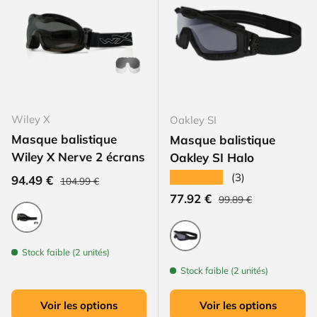
Wiley X
Oakley SI
Masque balistique
Masque balistique
Wiley X Nerve 2 écrans
Oakley SI Halo
★★★★★
(3)
Prix habituel
Prix soldé
94.49 €
104.99 €
Prix habituel
Prix soldé
77.92 €
99.89 €
Fumé / Neutre
Stock faible (2 unités)
Noir
Stock faible (2 unités)
Voir les options
Voir les options