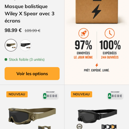
Masque balistique
Wiley X Spear avec 3
écrans
Prix habituel
Prix soldé
98.99 €
109.99 €
Coyote
Noir
Stock faible (3 unités)
Voir les options
NOUVEAU
NOUVEAU