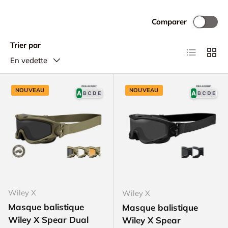
Comparer
Trier par
Liste
Grille
En vedette
NOUVEAU
NOUVEAU
Wiley X
Wiley X
Masque balistique
Masque balistique
Wiley X Spear Dual
Wiley X Spear