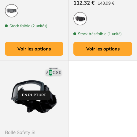
Prix habituel
Prix soldé
112.32 €
143.99 €
Noir
Stock faible (2 unités)
Noir
Stock très faible (1 unité)
Voir les options
Voir les options
EN RUPTURE
Bollé Safety SI