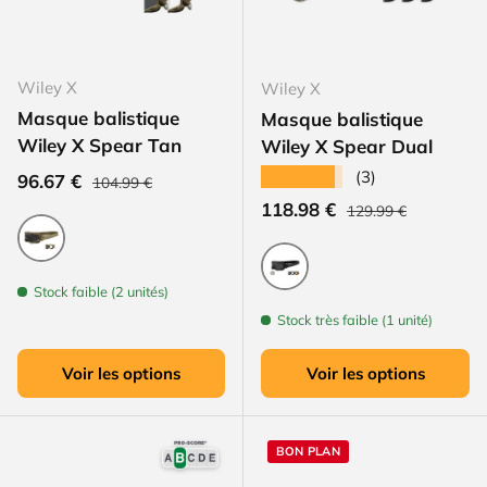
Wiley X
Wiley X
Masque balistique
Masque balistique
Wiley X Spear Tan
Wiley X Spear Dual
★★★★★
(3)
Prix habituel
Prix soldé
96.67 €
104.99 €
Prix habituel
Prix soldé
118.98 €
129.99 €
Coyote
Stock faible (2 unités)
Noir
Stock très faible (1 unité)
Voir les options
Voir les options
BON PLAN