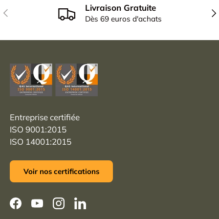
Livraison Gratuite
Précédent
Sui
Dès 69 euros d'achats
Entreprise certifiée
ISO 9001:2015
ISO 14001:2015
Voir nos certifications
Facebook
YouTube
Instagram
LinkedIn