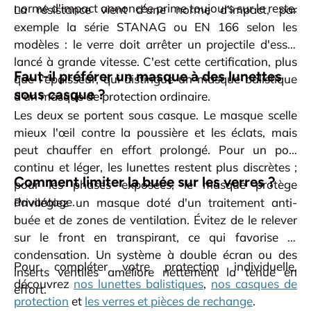
norme d'impact annoncée prime toujours sur le reste.
La résistance vient d'une norme d'impact, par
exemple la série STANAG ou EN 166 selon les
modèles : le verre doit arrêter un projectile d'essai
lancé à grande vitesse. C'est cette certification, plus
Faut-il préférer un masque à des lunettes
que l'épaisseur, qui distingue un masque balistique
sous casque ?
d'un masque de protection ordinaire.
Les deux se portent sous casque. Le masque scelle
mieux l'œil contre la poussière et les éclats, mais
peut chauffer en effort prolongé. Pour un port
continu et léger, les lunettes restent plus discrètes ;
Comment limiter la buée sur les verres ?
pour les phases exposées, le masque protège
davantage.
Privilégiez un masque doté d'un traitement anti-
buée et de zones de ventilation. Évitez de le relever
sur le front en transpirant, ce qui favorise la
condensation. Un système à double écran ou des
Pour compléter votre protection individuelle,
inserts ventilés améliore nettement la tenue en
découvrez
nos lunettes balistiques
,
nos casques de
effort.
protection
et
les verres et pièces de rechange
.