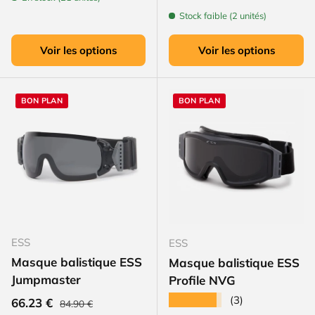
Stock faible (2 unités)
Voir les options
Voir les options
BON PLAN
BON PLAN
ESS
ESS
Masque balistique ESS
Masque balistique ESS
Jumpmaster
Profile NVG
★★★★★
(3)
Prix habituel
Prix soldé
66.23 €
84.90 €