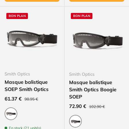
BON PLAN
BON PLAN
Smith Optics
Smith Optics
Masque balistique
Masque balistique
SOEP Smith Optics
Smith Optics Boogie
SOEP
Prix habituel
Prix soldé
61.37 €
98.95 €
Prix habituel
Prix soldé
72.90 €
102.90 €
Noir
En stock (21 unités)
Noir