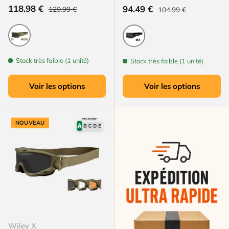
Prix habituel
Prix soldé
Prix habituel
118.98 €
Prix soldé
94.49 €
129.99 €
104.99 €
Coyote
Noir
Stock très faible (1 unité)
Stock très faible (1 unité)
Voir les options
Voir les options
NOUVEAU
Wiley X