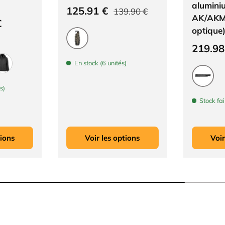
alumini
Prix soldé
Prix habituel
125.91 €
139.90 €
AK/AKM
€
optique
Prix so
219.9
Coyote
En stock (6 unités)
Noir
s)
Noir
Stock fai
tions
Voir les options
Voir