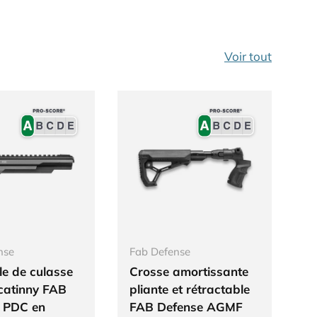
Voir tout
nse
Fab Defense
Ag
le de culasse
Crosse amortissante
C
icatinny FAB
pliante et rétractable
A
 PDC en
FAB Defense AGMF