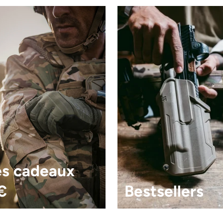
nées
Bipieds
Crosses
Garde-mai
iques
Voir toutes
res
Patchs
Drapeaux
idées
es cadeaux
€
Bestsellers