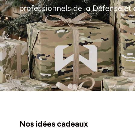
professionnels de la Défense et d
Por
char
HK
Ceint
tact
Sac
couc
IFA
Nos idées cadeaux
acces