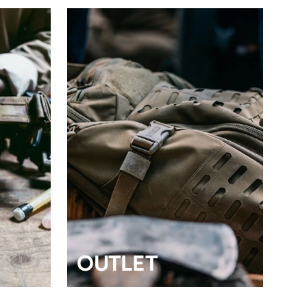
ns
 les
OUTLET