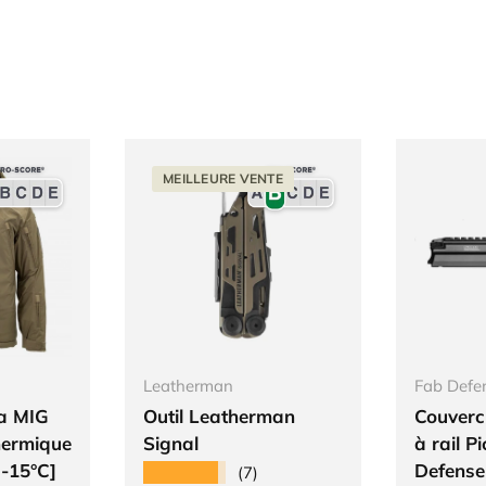
MEILLEURE VENTE
Leatherman
Fab Defe
ia MIG
Outil Leatherman
Couverc
thermique
Signal
à rail P
-15°C]
Defense
★★★★★
(7)