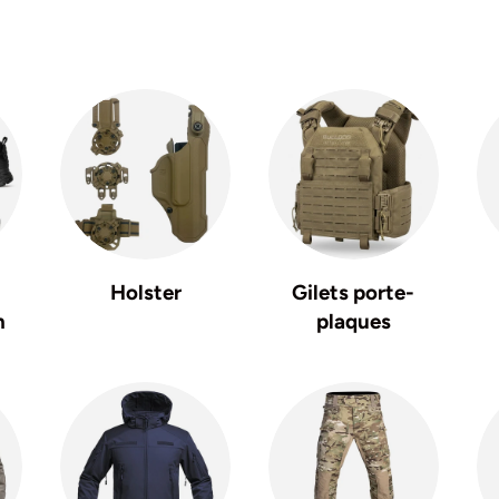
Holster
Gilets porte-
n
plaques