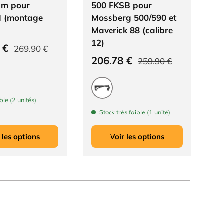
um pour
500 FKSB pour
P
D
 (montage
Mossberg 500/590 et
Pr
2
)
Maverick 88 (calibre
12)
ldé
Prix habituel
8 €
269.90 €
Prix soldé
Prix habituel
206.78 €
259.90 €
ble (2 unités)
Noir
Stock très faible (1 unité)
 les options
Voir les options