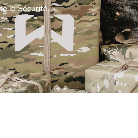
e la Sécurité.
te-
Sangles de
Chaussures
Holsters 
geurs
combat
d'intervention
2022
416
urons
Porte-
Bâtons
Lacrymogè
iques
équipements
télescopiques
Lampes
s de
Coutellerie
frontales &
Kits de sur
hage
Torches
K et
Rations
Calculateurs
Casques an
soires
lyophilisées
de tir
bruit