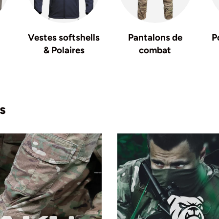
Vestes softshells
Pantalons de
P
& Polaires
combat
s