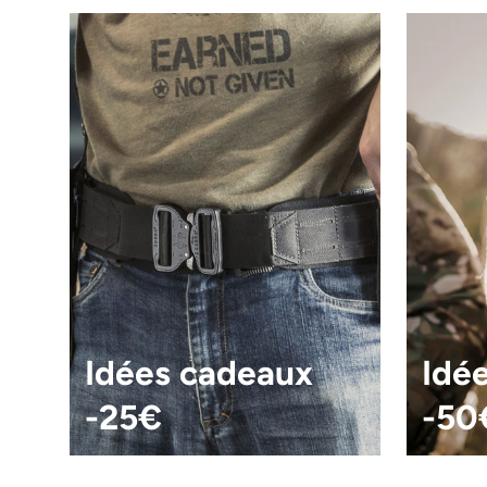
Poig
tact
Liv
Idées cadeaux
Idé
-25€
-50