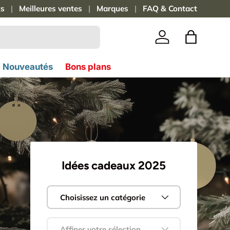
ts
féré !
Meilleures ventes
Marques
FAQ & Contact
Se connecter
Panier
Nouveautés
Bons plans
Idées cadeaux 2025
es
Choisissez un catégorie
ock
Affiner votre sélection