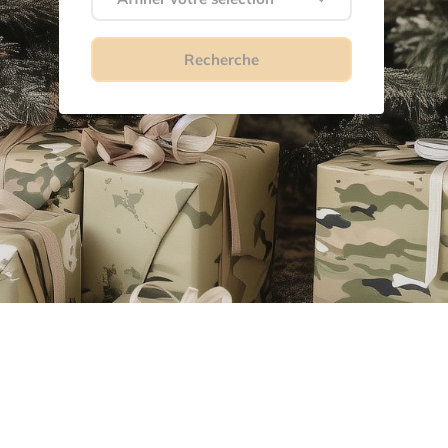
Recherche
SP
nes
vie
ti-