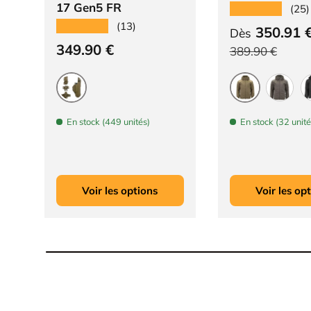
17 Gen5 FR
★★★★★
(25)
★★★★★
(13)
Prix soldé
350.91 
Dès
Prix habituel
349.90 €
Prix habituel
389.90 €
Coyote
Coyote
Vert
En stock (449 unités)
En stock (32 unité
Voir les options
Voir les op